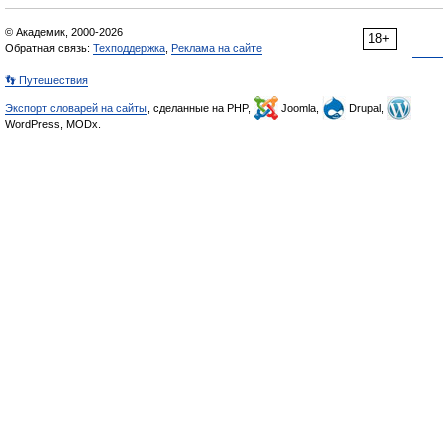
© Академик, 2000-2026
18+
Обратная связь:
Техподдержка
,
Реклама на сайте
👣 Путешествия
Экспорт словарей на сайты
, сделанные на PHP,
Joomla,
Drupal,
WordPress, MODx.